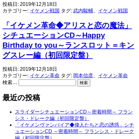
投稿日:
2019年12月18日
カテゴリー:
イケメン戦国
タグ:
武内駿輔
、
イケメン戦国
「イケメン革命◆アリスと恋の魔法」
シチュエーションCD～Happy
Birthday to you～ランスロット＝キン
グスレー編（初回限定盤）
投稿日:
2019年12月18日
カテゴリー:
イケメン革命
タグ:
岡本信彦
、
イケメン革命
検索…
最近の投稿
スライダーシチュエーションCD～密着時間～ フラン
シス・ドレーク編（初回限定盤）
「イケメンヴァンパイア◆偉人たちと恋の誘惑」シチ
ュエーションCD ～密着時間～ フランシス・ドレーク
編（初回限定盤）