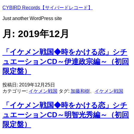
コ
CYBIRD Records【サイバードレコード】
ン
Just another WordPress site
テ
ン
月:
2019年12月
ツ
へ
ス
「イケメン戦国◆時をかける恋」シチ
キ
ッ
ュエーションCD～伊達政宗編～（初回
プ
限定盤）
投稿日:
2019年12月25日
カテゴリー:
イケメン戦国
タグ:
加藤和樹
、
イケメン戦国
「イケメン戦国◆時をかける恋」シチ
ュエーションCD～明智光秀編～（初回
限定盤）