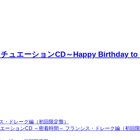
ーションCD～Happy Birthday 
シス・ドレーク編（初回限定盤）
エーションCD ～密着時間～ フランシス・ドレーク編（初回