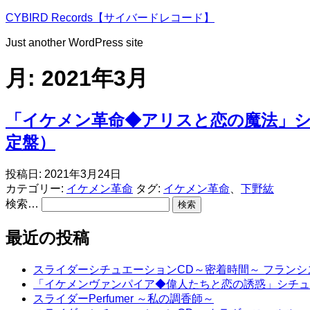
コ
CYBIRD Records【サイバードレコード】
ン
Just another WordPress site
テ
ン
月:
2021年3月
ツ
へ
ス
「イケメン革命◆アリスと恋の魔法」シチュエ
キ
ッ
定盤）
プ
投稿日:
2021年3月24日
カテゴリー:
イケメン革命
タグ:
イケメン革命
、
下野紘
検索…
最近の投稿
スライダーシチュエーションCD～密着時間～ フラン
「イケメンヴァンパイア◆偉人たちと恋の誘惑」シチュ
スライダーPerfumer ～私の調香師～