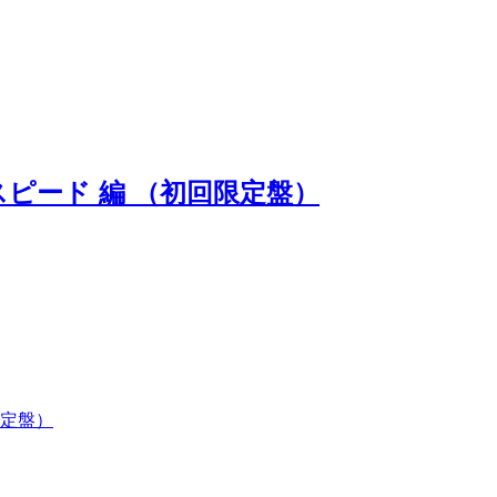
ピード 編 （初回限定盤）
限定盤）