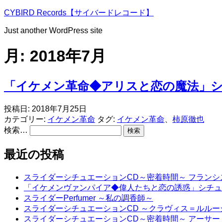
コ
CYBIRD Records【サイバードレコード】
ン
Just another WordPress site
テ
ン
月:
2018年7月
ツ
へ
ス
「イケメン革命◆アリスと恋の魔法」シチ
キ
ッ
プ
投稿日:
2018年7月25日
カテゴリー:
イケメン革命
タグ:
イケメン革命
、
柿原徹也
検索…
最近の投稿
スライダーシチュエーションCD～密着時間～ フラン
「イケメンヴァンパイア◆偉人たちと恋の誘惑」シチュ
スライダーPerfumer ～私の調香師～
スライダーシチュエーションCD ～クラヴィス＝ルル
スライダーシチュエーションCD～密着時間～ アーサ