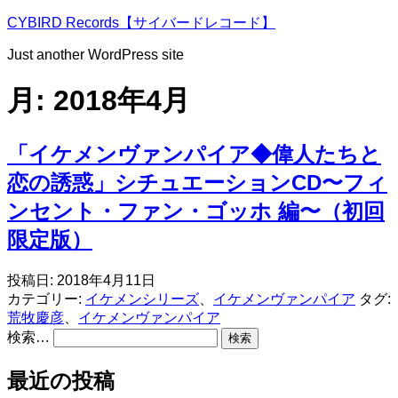
コ
CYBIRD Records【サイバードレコード】
ン
Just another WordPress site
テ
ン
月:
2018年4月
ツ
へ
ス
「イケメンヴァンパイア◆偉人たちと
キ
ッ
恋の誘惑」シチュエーションCD〜フィ
プ
ンセント・ファン・ゴッホ 編〜（初回
限定版）
投稿日:
2018年4月11日
カテゴリー:
イケメンシリーズ
、
イケメンヴァンパイア
タグ:
荒牧慶彦
、
イケメンヴァンパイア
検索…
最近の投稿