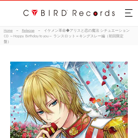
Home
Release
イケメン革命◆アリスと恋の魔法 シチュエーション
CD ～Happy Birthday to you～ ランスロット＝キングスレー編（初回限定
盤）