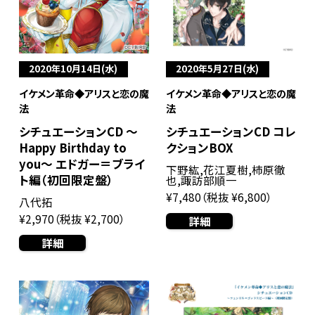
2020年10月14日(水)
2020年5月27日(水)
イケメン革命◆アリスと恋の魔
イケメン革命◆アリスと恋の魔
法
法
シチュエーションCD ～
シチュエーションCD コレ
Happy Birthday to
クションBOX
you～ エドガー＝ブライ
下野紘,花江夏樹,柿原徹
ト編（初回限定盤）
也,諏訪部順一
¥7,480（税抜 ¥6,800）
八代拓
¥2,970（税抜 ¥2,700）
詳細
詳細