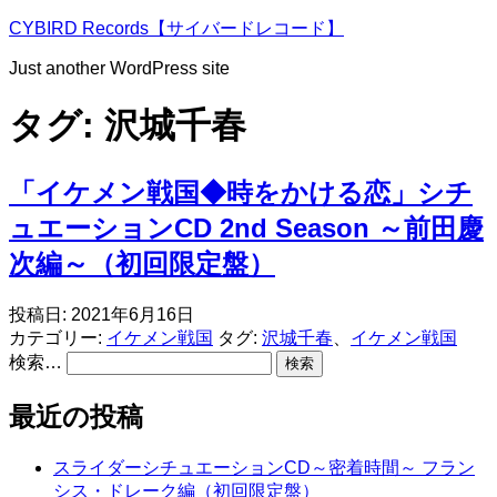
コ
CYBIRD Records【サイバードレコード】
ン
Just another WordPress site
テ
ン
タグ:
沢城千春
ツ
へ
ス
「イケメン戦国◆時をかける恋」シチ
キ
ッ
ュエーションCD 2nd Season ～前田慶
プ
次編～（初回限定盤）
投稿日:
2021年6月16日
カテゴリー:
イケメン戦国
タグ:
沢城千春
、
イケメン戦国
検索…
最近の投稿
スライダーシチュエーションCD～密着時間～ フラン
シス・ドレーク編（初回限定盤）