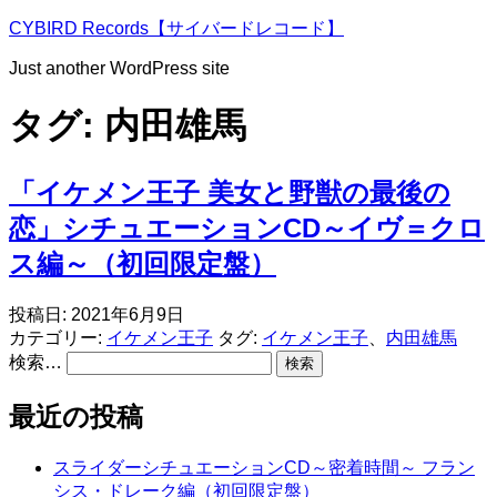
コ
CYBIRD Records【サイバードレコード】
ン
Just another WordPress site
テ
ン
タグ:
内田雄馬
ツ
へ
ス
「イケメン王子 美女と野獣の最後の
キ
ッ
恋」シチュエーションCD～イヴ＝クロ
プ
ス編～（初回限定盤）
投稿日:
2021年6月9日
カテゴリー:
イケメン王子
タグ:
イケメン王子
、
内田雄馬
検索…
最近の投稿
スライダーシチュエーションCD～密着時間～ フラン
シス・ドレーク編（初回限定盤）