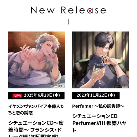
2025年6月18日(水)
2023年11月22日(水)
NEW
Perfumer ～私の調香師～
イケメンヴァンパイア◆偉人た
ちと恋の誘惑
シチュエーションCD
シチュエーションCD～密
Perfumer.VIII 都築ハヤ
着時間～ フランシス・ド
ト
レーク編（初回限定盤）