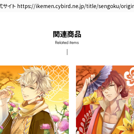
サイト https://ikemen.cybird.ne.jp/title/sengoku/origin
関連商品
Related items