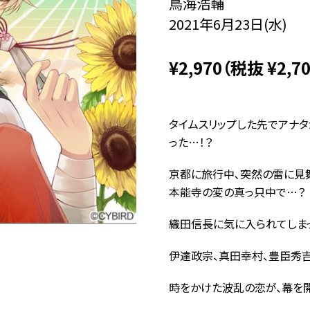
鳥海浩輔
2021年6月23日(水)
¥2,970（税抜 ¥2,70
タイムスリップした先でアナタ
った…！？
京都に旅行中､突然の雷に見
本能寺の変の真っ只中で…？
織田信長に気に入られてしま
伊達政宗、真田幸村、豊臣秀吉
時をかけた波乱の恋が、幕を開け