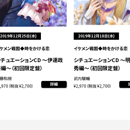
2019年12月25日(水)
2019年12月18日(水)
ケメン戦国◆時をかける恋
イケメン戦国◆時をかける恋
シチュエーションCD ～伊達政
シチュエーションCD ～
宗編～（初回限定盤）
秀編～（初回限定盤）
藤和樹
武内駿輔
詳細
2,970（税抜 ¥2,700）
¥2,970（税抜 ¥2,700）