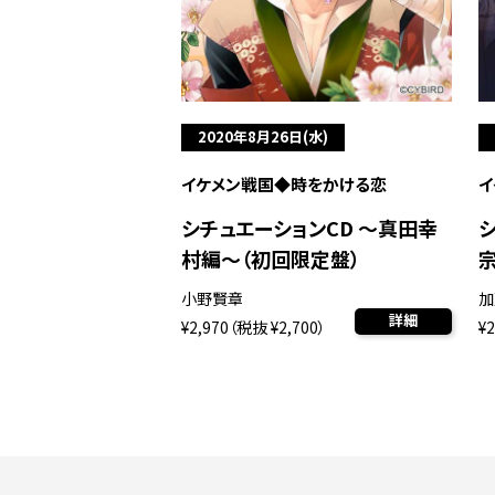
2020年8月26日(水)
イケメン戦国◆時をかける恋
イ
シチュエーションCD ～真田幸
村編～（初回限定盤）
小野賢章
加
詳細
¥2,970（税抜 ¥2,700）
¥