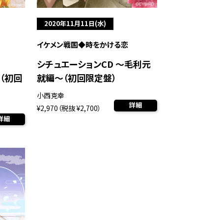
2020年11月11日(水)
イケメン戦国◆時をかける恋
シチュエーションCD ～毛利元
～（初回
就編～（初回限定盤）
小西克幸
詳細
¥2,970（税抜 ¥2,700）
詳細