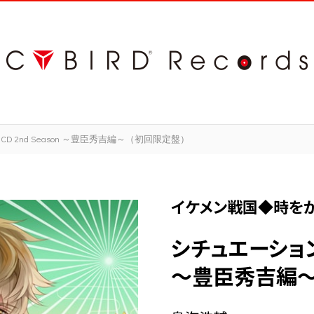
2nd Season ～豊臣秀吉編～（初回限定盤）
イケメン戦国◆時を
シチュエーションC
～豊臣秀吉編～