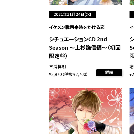
2021年11月24日(水)
イケメン戦国◆時をかける恋
イ
シチュエーションCD 2nd
シ
Season ～上杉謙信編～（初回
S
限定盤）
三浦祥朗
増
詳細
¥2,970（税抜 ¥2,700）
¥