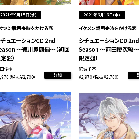
2021年9月15日(水)
2021年6月16日(水)
ケメン戦国◆時をかける恋
イケメン戦国◆時をかける恋
チュエーションCD 2nd
シチュエーションCD 2nd
eason ～徳川家康編～（初回
Season ～前田慶次編
限定盤）
限定盤）
田俊樹
沢城千春
詳細
2,970（税抜 ¥2,700）
¥2,970（税抜 ¥2,700）